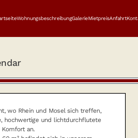
artseite
Wohnungsbeschreibung
Galerie
Mietpreis
Anfahrt
Kont
Traumblick 1
Traumblick 2
Traumblick 1
Kontakt
endar
nt, wo Rhein und Mosel sich treffen,
e, hochwertige und lichtdurchflutete
 Komfort an.