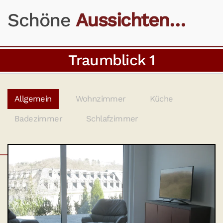
Schöne
Aussichten…
Traumblick 1
Allgemein
Wohnzimmer
Küche
Badezimmer
Schlafzimmer