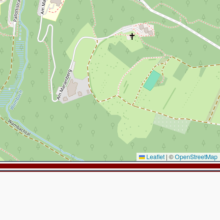
Leaflet
|
©
OpenStreetMap