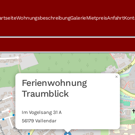
artseite
Wohnungsbeschreibung
Galerie
Mietpreis
Anfahrt
Kont
×
Ferienwohnung
Traumblick
Im Vogelsang 31 A
56179 Vallendar