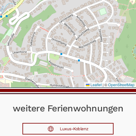
Leaflet
|
©
OpenStreetMap
weitere Ferienwohnungen
Luxus-Koblenz